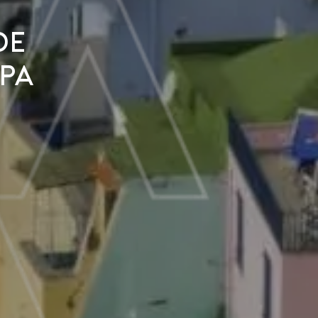
de
pa