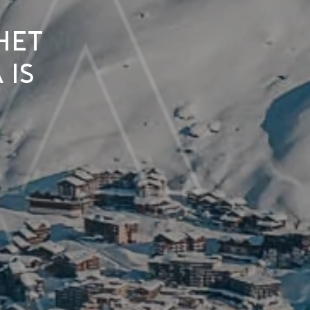
het
is