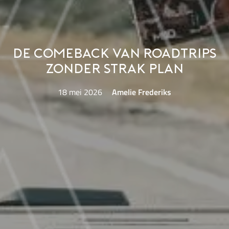
De comeback van roadtrips
zonder strak plan
18 mei 2026
Amelie Frederiks