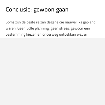
Conclusie: gewoon gaan
Soms zijn de beste reizen degene die nauwelijks gepland
waren. Geen volle planning, geen stress, gewoon een
bestemming kiezen en onderweg ontdekken wat er
gebeurt. Dus de volgende keer dat iemand vraagt of jullie
nog iets gaan doen dit weekend? Gewoon instappen en
rijden. Grote kans dat het beter wordt dan alles wat je van
tevoren had kunnen plannen.
LEES OOK