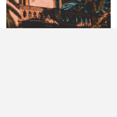
Foto:
Justin Buisson | Unsplash
Maart, april, mei en juni: Valencia,
Castéllon & Huelva
Overwinteren in Spanje is zeker mogelijk, maar je stapt
natuurlijk in het vliegtuig voor een beetje zon. We slaan de
winter dus lekker over en beginnen weer in maart met
onze zoektocht naar de beste Spaanse bestemming – wat
betreft het weer dan hè. Castéllon blijkt weer een topper