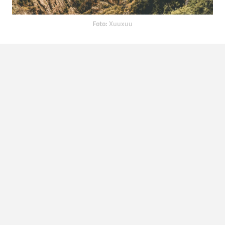
Foto:
Xuuxuu
5. Hot Spring Route – Ijsland
De Hot Spring Routes is een wat kortere route, maar je
levert hier voor zeker niet in op variatie aan uitzichten die
je gaat krijgen. Deze route staat er namelijk om bekend
dat hij enorm veel verschillende landschappen in korte
afstanden laat zien. Een unieke route door de prachtige
natuur van Ijsland. In de Laugavegurinn vind je prachtige
gletsjers, actieve vulkanen maar ook uitgestrekte groene
wijden. Noem het
the best of all worlds.