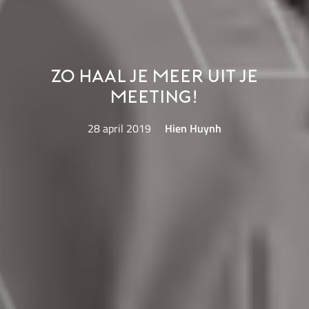
Zo haal je meer uit je
meeting!
28 april 2019
Hien Huynh