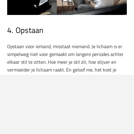
4. Opstaan
Opstaan voor iemand, misstaat niemand. Je lichaam is er
simpelweg niet voor gemaakt om langere periodes achter
elkaar stil te zitten. Hoe meer je stil zit, hoe stijver en
vermoeider je lichaam raakt. En geloof me, het kost je
ontzettend weinig moeite om even op te staan, tien
seconden op- en neer te lopen, even je armen te
stretchen. Je kan dit aan het begin van de meeting doen,
tijdens een korte pauze of wanneer je het gevoel hebt dat
de mensen hun focus aan het verliezen zijn. Probeer dit
een keer, en je zult zien dat je collega’s dit zullen
waarderen dat je dit moment creëert. Je bent frisser in je
hoofd en zal daardoor met creatieve ideeën komen.