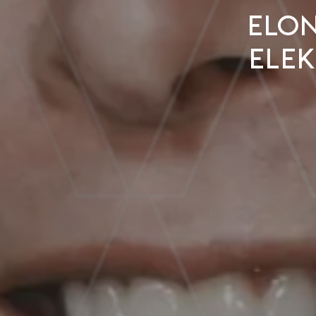
Elon
elek