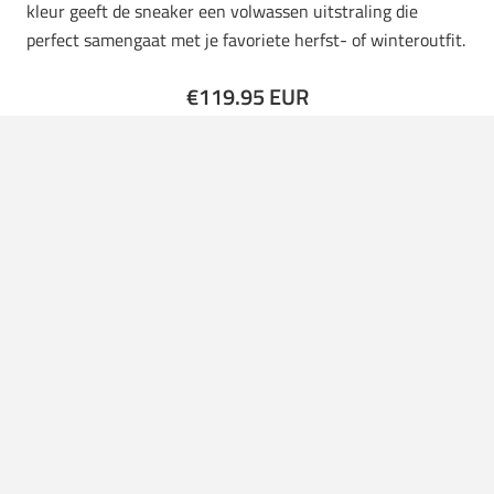
kleur geeft de sneaker een volwassen uitstraling die
perfect samengaat met je favoriete herfst- of winteroutfit.
€119.95 EUR
Bekijk bij Baskèts NL & BE →
New Balance 998 Made in USA
(Incense/Sandstone) –
US9.5,EU43.0,UK9.0