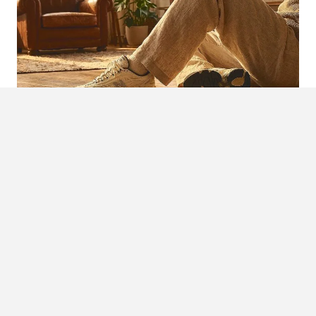
NIEUWE NEW BALANCE 1000D:
ONTDEK DE ‘TIMBERWOLF’ MET
UNIEK ‘N’-LOGO
De New Balance 1000 keerde twee jaar geleden terug en
voelt nu al als een gevestigde naam. Maar het merk uit
Boston blijft innoveren. Maak je klaar…