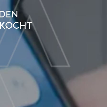
den
rkocht