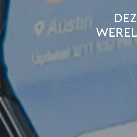
De
werel