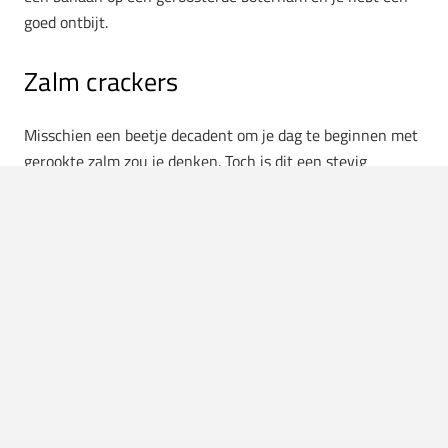
goed ontbijt.
Zalm crackers
Misschien een beetje decadent om je dag te beginnen met
gerookte zalm zou je denken. Toch is dit een stevig
ontbijtje dat goed is voor je lichaam. Zalm zit vol met
proteïnen en omega-3 vetten. Misschien staat je hoofd er
niet naar om om 8 uur ’s ochtends rauwe vis naar binnen
te werken, dus dit lijkt hét ontbijt voor in het weekend.
Het zou zonde zijn als je de hele week gezond ontbijt en
het dan verpest met een ongezonde lading op zaterdag.