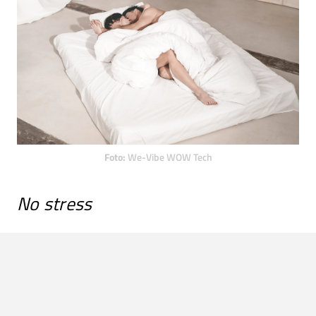
Foto:
We-Vibe WOW Tech
No stress
Een resultaat van een goede
nachtrust
is een vermidering
van stress en spanningen. Slapen en stress zijn namelijk
nauw met elkaar verbonden. Wanneer je een kort nachtje
achter de rug hebt, is de kans groter dat je gestresst en
gespannen wakker wordt. Aangezien naakt slapen zorgt