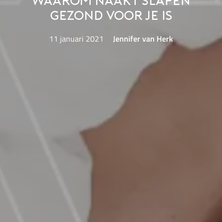
Waarom naakt slapen
gezond voor je is
11 januari 2021
Jennifer van Herk