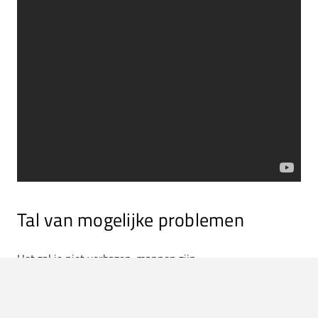
Tal van mogelijke problemen
Het zal je niet verbazen: mannen zijn
oververtegenwoordigd als consument van pornografie. Een
seksrobot zal naar verwachting dan ook voor een groot
deel worden gekocht door mannen. Dit stukje technologie