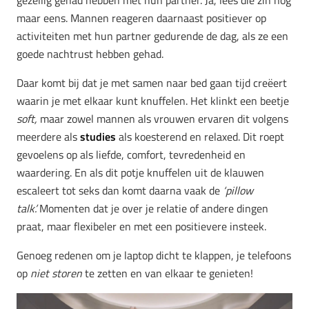
gezellig gehad hebben met hun partner. Ja, lees die zin nog
maar eens. Mannen reageren daarnaast positiever op
activiteiten met hun partner gedurende de dag, als ze een
goede nachtrust hebben gehad.
Daar komt bij dat je met samen naar bed gaan tijd creëert
waarin je met elkaar kunt knuffelen. Het klinkt een beetje
soft,
maar zowel mannen als vrouwen ervaren dit volgens
meerdere als
studies
als koesterend en relaxed. Dit roept
gevoelens op als liefde, comfort, tevredenheid en
waardering. En als dit potje knuffelen uit de klauwen
escaleert tot seks dan komt daarna vaak de
‘pillow
talk’.
Momenten dat je over je relatie of andere dingen
praat, maar flexibeler en met een positievere insteek.
Genoeg redenen om je laptop dicht te klappen, je telefoons
op
niet storen
te zetten en van elkaar te genieten!