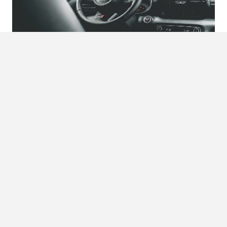
Verdict
No more boring cars.
Een aantal jaar geleden werd dit
credo door de president van Toyota verkondigd. Best wel
een statement, als we denken aan de Prius en de Corolla.
Maar wel als we denken aan de eerder geteste
GR Supra
kunnen we ons er wel weer in vinden. Met de Toyota GR
Yaris heeft Toyota het weer waargemaakt om een unieke