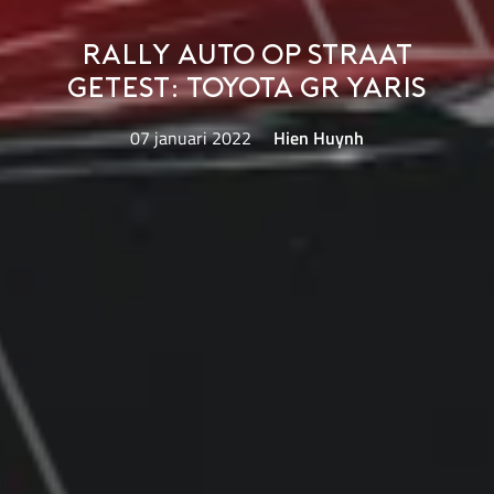
Rally auto op straat
getest: Toyota GR Yaris
07 januari 2022
Hien Huynh