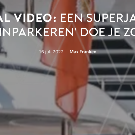
al video:
een superj
‘inparkeren’ doe je z
16 juli 2022
Max Franken