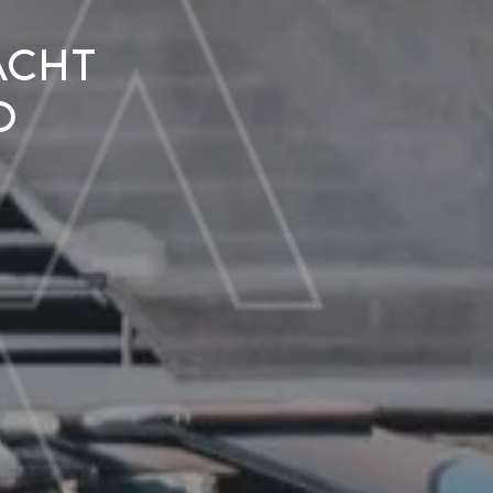
acht
o