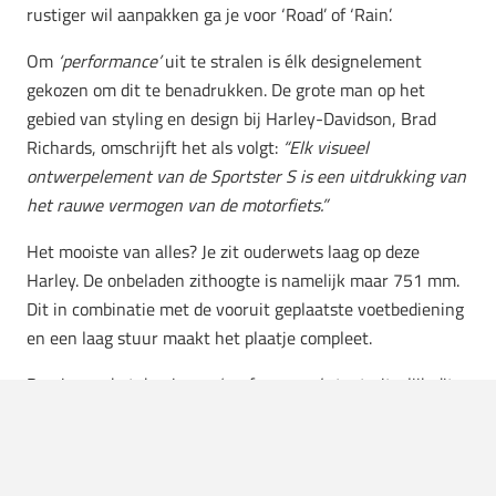
rustiger wil aanpakken ga je voor ‘Road’ of ‘Rain’.
Om
‘performance’
uit te stralen is élk designelement
gekozen om dit te benadrukken. De grote man op het
gebied van styling en design bij Harley-Davidson, Brad
Richards, omschrijft het als volgt:
“Elk visueel
ontwerpelement van de Sportster S is een uitdrukking van
het rauwe vermogen van de motorfiets.”
Het mooiste van alles? Je zit ouderwets laag op deze
Harley. De onbeladen zithoogte is namelijk maar 751 mm.
Dit in combinatie met de vooruit geplaatste voetbediening
en een laag stuur maakt het plaatje compleet.
De nieuwe betekenis van ‘performance’ staat uiterlijk dit
jaar bij de dealers. Hier in Nederland gaat de Harley-
Davidson Sportster S vanaf
€18.495
over de toonbank.