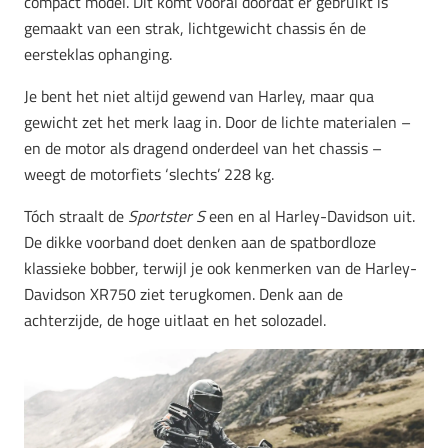
compact model. Dit komt vooral doordat er gebruikt is
gemaakt van een strak, lichtgewicht chassis én de
eersteklas ophanging.
Je bent het niet altijd gewend van Harley, maar qua
gewicht zet het merk laag in. Door de lichte materialen –
en de motor als dragend onderdeel van het chassis –
weegt de motorfiets ‘slechts’ 228 kg.
Tóch straalt de
Sportster S
een en al Harley-Davidson uit.
De dikke voorband doet denken aan de spatbordloze
klassieke bobber, terwijl je ook kenmerken van de Harley-
Davidson XR750 ziet terugkomen. Denk aan de
achterzijde, de hoge uitlaat en het solozadel.