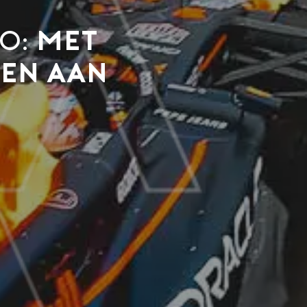
eo:
met
pen aan