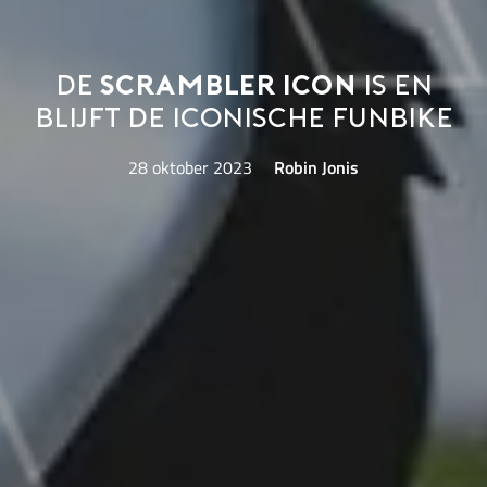
De
Scrambler Icon
is en
blijft de iconische funbike
28 oktober 2023
Robin Jonis