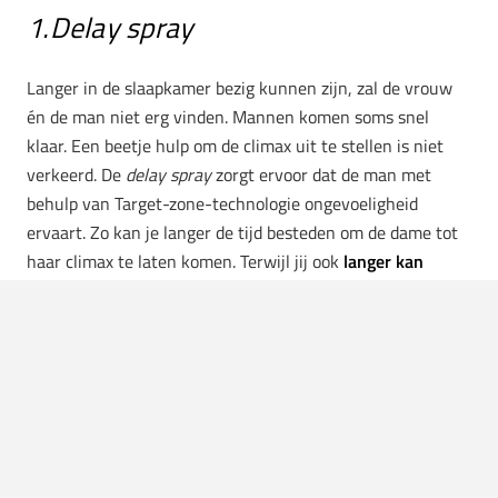
1.Delay spray
Langer in de slaapkamer bezig kunnen zijn, zal de vrouw
én de man niet erg vinden. Mannen komen soms snel
klaar. Een beetje hulp om de climax uit te stellen is niet
verkeerd. De
delay spray
zorgt ervoor dat de man met
behulp van Target-zone-technologie ongevoeligheid
ervaart. Zo kan je langer de tijd besteden om de dame tot
haar climax te laten komen. Terwijl jij ook
langer kan
genieten
.
2. Female arousal gel
Deze gel is voor de vrouw bedoeld. Een druppel ter grote
van een erwt is al genoeg om de vrouw extra te laten
genieten. De gel bestaat uit glijmiddelen van water en