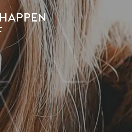
chappen
f