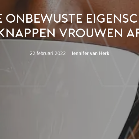
e onbewuste eigens
knappen vrouwen a
22 februari 2022
Jennifer van Herk