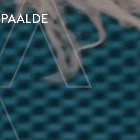
epaalde
?