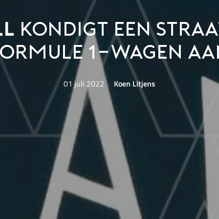
ll
kondigt een straa
Formule 1-wagen aa
01 juli 2022
Koen Litjens