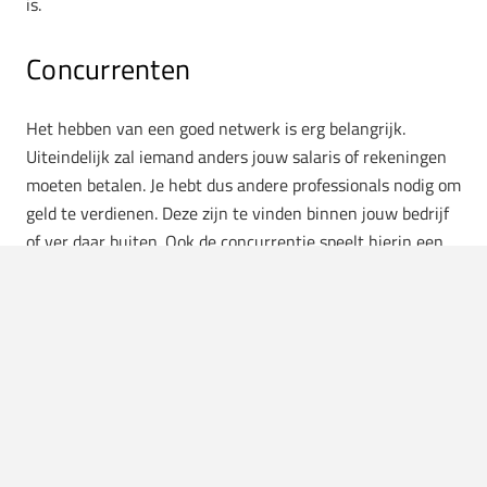
is.
Concurrenten
Het hebben van een goed netwerk is erg belangrijk.
Uiteindelijk zal iemand anders jouw salaris of rekeningen
moeten betalen. Je hebt dus andere professionals nodig om
geld te verdienen. Deze zijn te vinden binnen jouw bedrijf
of ver daar buiten. Ook de concurrentie speelt hierin een
waardevolle rol. De ander kan eenzelfde product of dienst
aanbieden, maar toch een andere doelgroep hebben. Dit
zie je duidelijk tussen
Nespresso
en
Douwe Egbergts
.
Allebei verkopen ze koffie, maar voor een andere
doelgroep. Het hebben van dit soort concullega’s houden
jou als professional scherp.
Blijven ontwikkelen om jouw rivalen voor te blijven is
vandaag de dag eerder regel dan uitzondering. Aan de slag