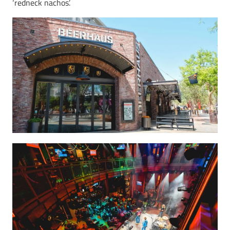
‘redneck nachos’.