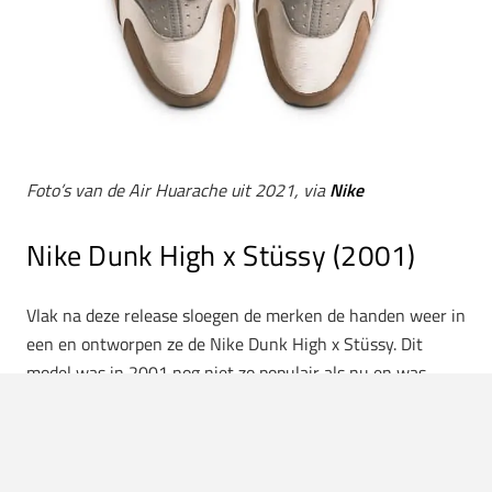
Foto’s van de Air Huarache uit 2021, via
Nike
Nike Dunk High x Stüssy (2001)
Vlak na deze release sloegen de merken de handen weer in
een en ontworpen ze de Nike Dunk High x Stüssy. Dit
model was in 2001 nog niet zo populair als nu en was
exclusief te koop in de Stüssy-winkels. De winkels
besloten elke dag maximaal 24 paar te verkopen als
marketingstrategie en er stonden meer dan twee weken
lange rijen voor de winkels. De Stüssy Dunk is nu bijna