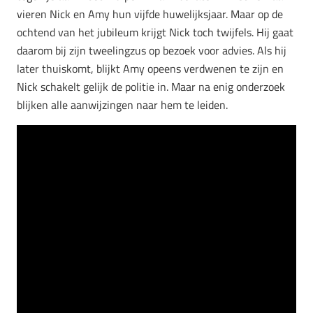
vieren Nick en Amy hun vijfde huwelijksjaar. Maar op de
ochtend van het jubileum krijgt Nick toch twijfels. Hij gaat
daarom bij zijn tweelingzus op bezoek voor advies. Als hij
later thuiskomt, blijkt Amy opeens verdwenen te zijn en
Nick schakelt gelijk de politie in. Maar na enig onderzoek
blijken alle aanwijzingen naar hem te leiden.