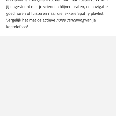
jij ongestoord met je vrienden blijven praten, de navigatie
goed horen of luisteren naar die lekkere Spotify playlist.
Vergelijk het met de actieve
noise cancelling
van je
koptelefoon!
Onnodig veel technologie? Of juist heel handig en veilig?
De keuze is aan jou! In september kan jij een exemplaar
bemachtigen en de blits maken op je motor met deze
moderne
en
stoere motorhelm
! Kan je niet wachten? Je
kan de kickstart nog
backen
zodat ook jij in augustus een
toffe helm thuisgestuurd krijgt!
Drive safe!