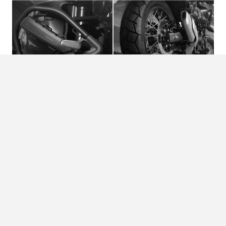
Conclusie
De Royal Enfield Himalayan 450 Mana Black is meer dan
een evolutie; het is een serieuze stap voorwaarts. Hij blijft
trouw aan de filosofie van ‘pure motorcycling’, maar voegt
daar de kracht en techniek aan toe die je tegenwoordig
mag verwachten. Of je nu je dagelijkse kilometers door de
stad maakt of een transcontinentale reis plant, deze
machine is er klaar voor om elk terrein te temmen.