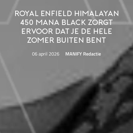
Royal Enfield Himalayan
450 Mana Black zorgt
ervoor dat je de hele
zomer buiten bent
06 april 2026
MANIFY Redactie