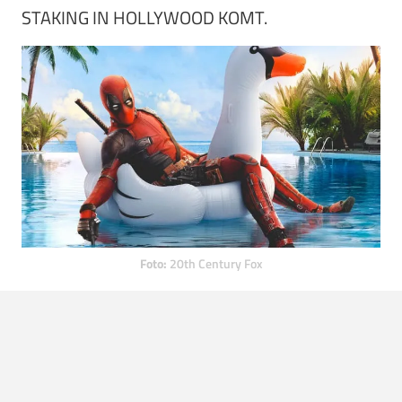
STAKING IN HOLLYWOOD KOMT.
Foto:
20th Century Fox
Vond je dit artikel interessant? Check
hier
al onze
artikelen over de nieuwste films en series.
Source:
20th Century Fox