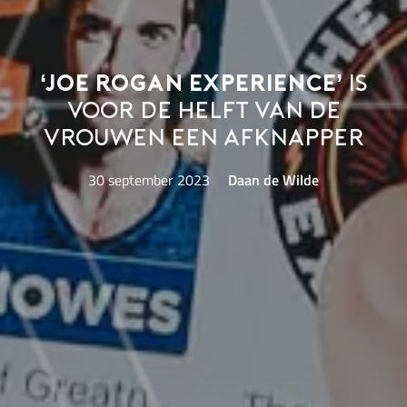
‘Joe Rogan Experience’
is
voor de helft van de
vrouwen een afknapper
30 september 2023
Daan de Wilde