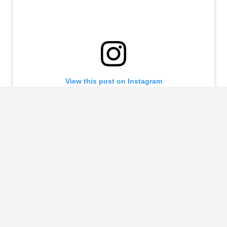
View this post on Instagram
A post shared by The Joe Rogan Experience (@joeroganexperience)
Source:
Austin Distel | Unsplash