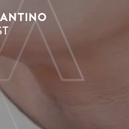
rantino
st