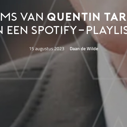
ilms van
Quentin Ta
n een spotify-playli
15 augustus 2023
Daan de Wilde