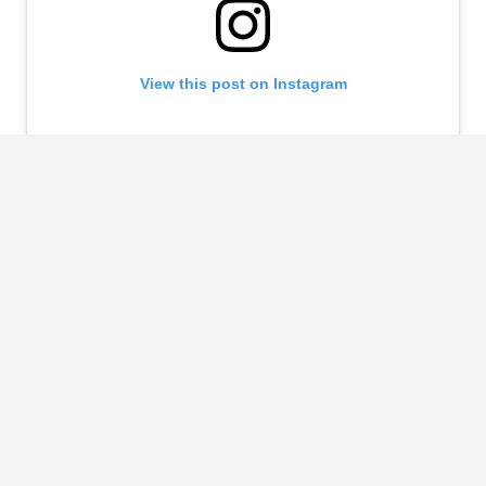
View this post on Instagram
A post shared by Aaron Brimhall (@aaronbhall)