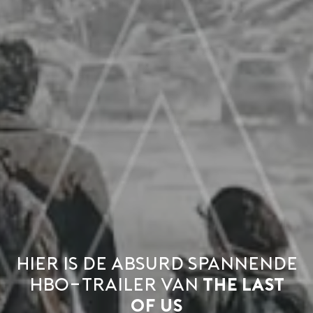
Hier is de absurd spannende
HBO-trailer van
The Last
of Us