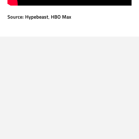
Source:
Hypebeast
,
HBO Max
LEES OOK