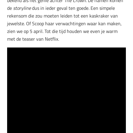
bekend als het genie achter
The Crown
. De namen komen
de
storyline
dus in ieder geval ten goede. Een simpele
rekensom die zou moeten leiden tot een kaskraker van
jewelste. Of Scoop haar verwachtingen waar kan maken,
zien we op 5 april. Tot die tijd houden we even je warm
met de teaser van Netflix.