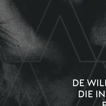
De Wi
die i