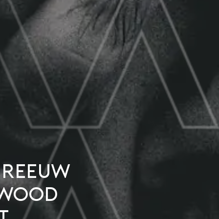
hreeuw
lywood