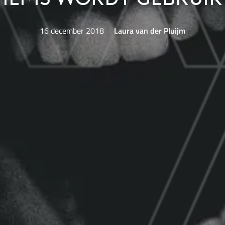
films wordt gebruik
16 december 2018
Laura van der Pluijm