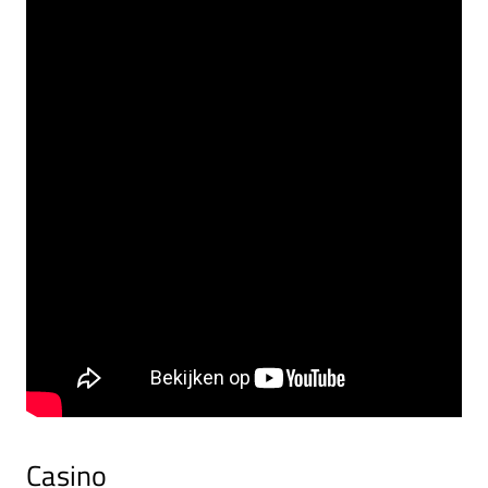
Casino