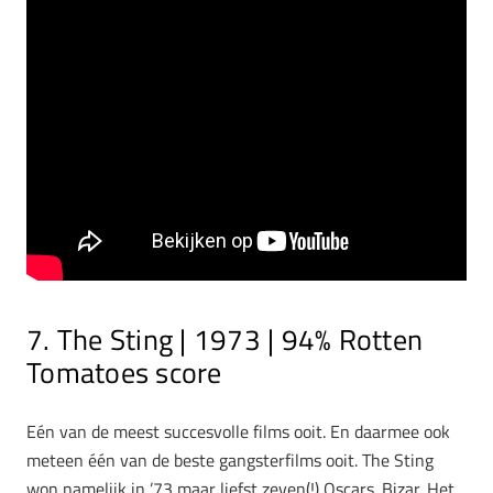
7. The Sting | 1973 | 94% Rotten
Tomatoes score
Eén van de meest succesvolle films ooit. En daarmee ook
meteen één van de beste gangsterfilms ooit. The Sting
won namelijk in ’73 maar liefst zeven(!) Oscars. Bizar. Het