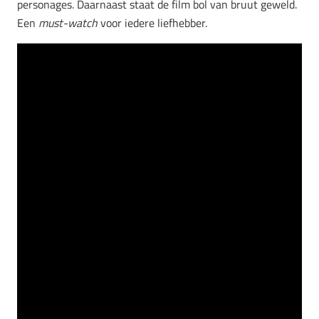
personages. Daarnaast staat de film bol van bruut geweld.
Een
must-watch
voor iedere liefhebber.