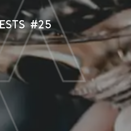
ests #25