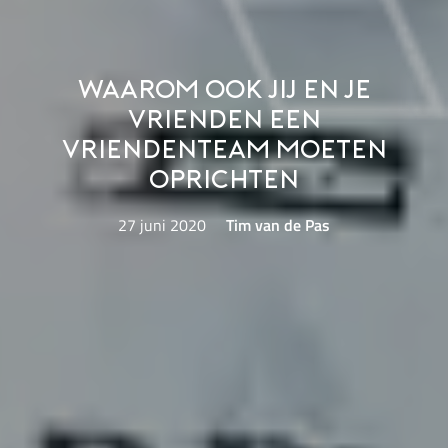
Waarom ook jij en je
vrienden een
vriendenteam moeten
oprichten
27 juni 2020
Tim van de Pas