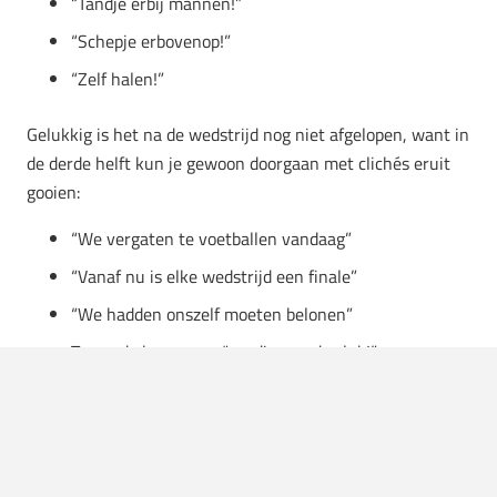
“Tandje erbij mannen!”
“Schepje erbovenop!”
“Zelf halen!”
Gelukkig is het na de wedstrijd nog niet afgelopen, want in
de derde helft kun je gewoon doorgaan met clichés eruit
gooien:
“We vergaten te voetballen vandaag”
“Vanaf nu is elke wedstrijd een finale”
“We hadden onszelf moeten belonen”
Tegen de barvrouw: “rondje van de club!”
“Hé De Jong, ga eens bier halen!”
“Potten!”