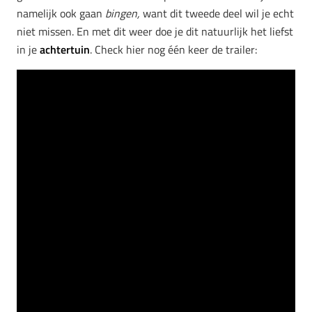
namelijk ook gaan
bingen,
want dit tweede deel wil je echt
niet missen. En met dit weer doe je dit natuurlijk het liefst
in je
achtertuin
. Check hier nog één keer de trailer: