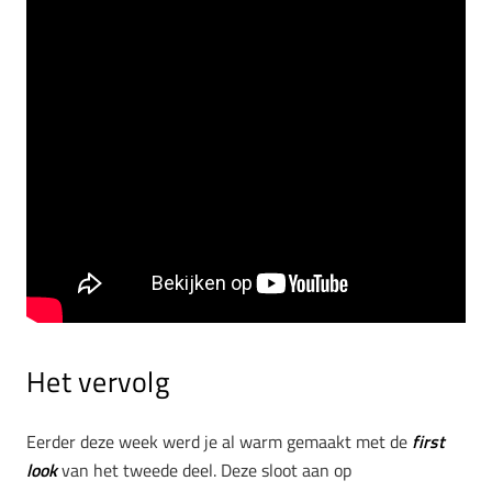
Het vervolg
Eerder deze week werd je al warm gemaakt met de
first
look
van het tweede deel. Deze sloot aan op