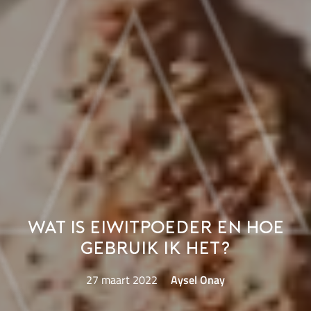
Wat is eiwitpoeder en hoe
gebruik ik het?
27 maart 2022
Aysel Onay