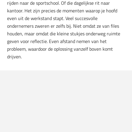
rijden naar de sportschool. Of die dagelijkse rit naar
kantoor. Het zijn precies de momenten waarop je hoofd
even uit de werkstand stapt. Veel succesvolle
ondernemers zweren er zelfs bij. Niet omdat ze van files
houden, maar omdat die kleine stukjes onderweg ruimte
geven voor reflectie. Even afstand nemen van het
probleem, waardoor de oplossing vanzelf boven komt
drijven.
Zo gebruik je je autorit als
brainstormmoment
Wil je die momenten beter benutten? Dan helpt het om je
rit een beetje anders te benaderen. Zet bijvoorbeeld eens
geen podcast aan. Laat de radio zacht op de achtergrond
spelen of rijd een stuk in stilte. Je zult merken dat je
gedachten vanzelf beginnen te dwalen. Een andere tip: stel