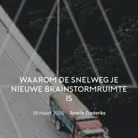
Waarom de snelweg je
nieuwe brainstormruimte
is
18 maart 2026
Amelie Frederiks