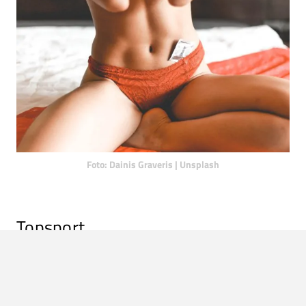
Foto: Dainis Graveris | Unsplash
Topsport
Misschien heb je het wel ooit gemerkt, na de seks voel je
je uitgeput, oververhit en bezweet. Helemaal niet gek na
al die
inspanning
, maar zo intensief is het dus eigenlijk