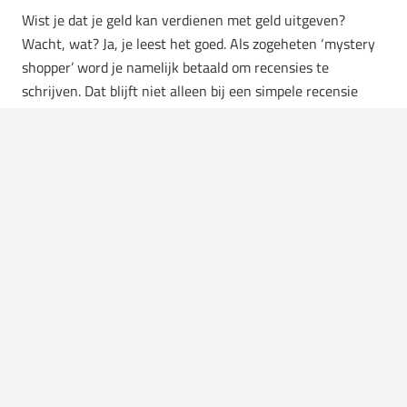
Wist je dat je geld kan verdienen met geld uitgeven?
Wacht, wat? Ja, je leest het goed. Als zogeheten ‘mystery
shopper’ word je namelijk betaald om recensies te
schrijven. Dat blijft niet alleen bij een simpele recensie
over een nieuwe game, maar je kan zelfs hele vliegtochten
als ‘mystery shopper’ meemaken. Dat is al helemaal
ongekende luxe voor de zomermaanden: een gratis vlucht
EN geld toe. Tja, wie zegt daar nou nee tegen?
5. Opkopen van domeinnamen
In Nederland zijn we ondertussen wel bekend met het
concept van huizen flippen. Minder bekend zijn we met het
concept van ‘domeinflipping’, maar ook hier kan je flinke
knaken mee verdienen hoor. Het fijne van deze
sidehustle
is dat je met een tientje al aan de slag kan. Tegenwoordig
zijn dat nog geen eens drie biertjes! Door domeinnamen in