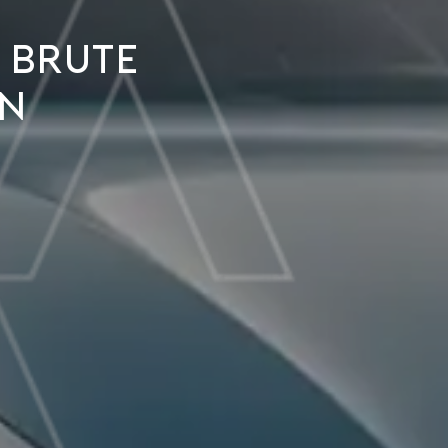
 brute
en