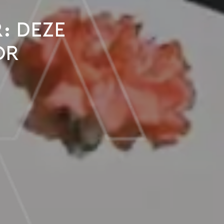
:
deze
or