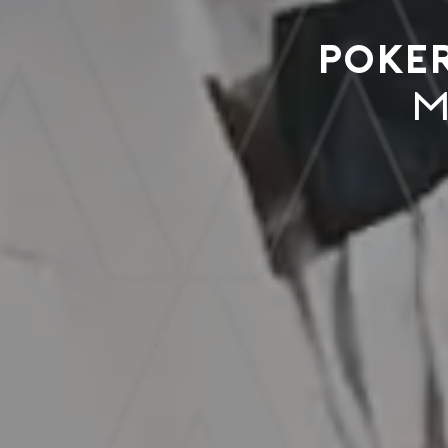
Poker
m