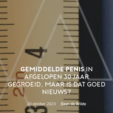
Gemiddelde penis
in
afgelopen 30 jaar
gegroeid, maar is dat goed
nieuws?
20 oktober 2023
Daan de Wilde