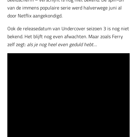
van de immens populaire serie werd halverwege juni al
door Netflix aangekondigd.
Ook de releasedatum van Undercover seizoen 3 is nog niet
bekend. Het blijft nog even afwachten. Maar zoals Ferry
zelf zegt:
als je nog heel even geduld hebt…