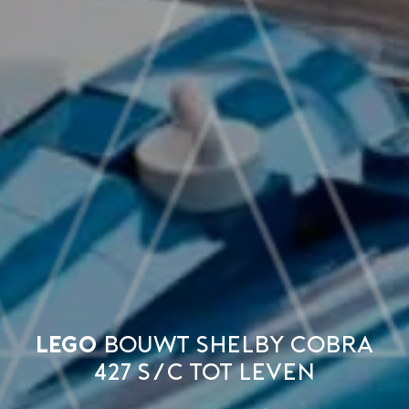
LEGO
bouwt Shelby Cobra
427 S/C tot leven